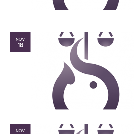
NOV
18
NOV