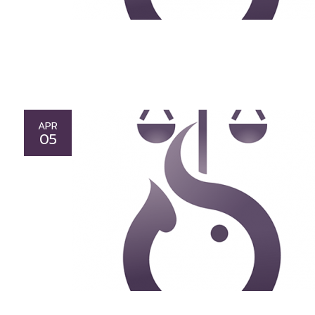
APR
05