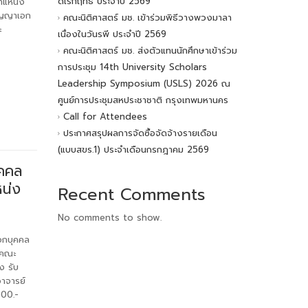
ดิเรกฤทธิ์ ประจำปี 2569
ำแหน่ง
ริญญาเอก
คณะนิติศาสตร์ มช. เข้าร่วมพิธีวางพวงมาลา
ะ
เนื่องในวันรพี ประจำปี 2569
คณะนิติศาสตร์ มช. ส่งตัวแทนนักศึกษาเข้าร่วม
การประชุม 14th University Scholars
Leadership Symposium (USLS) 2026 ณ
ศูนย์การประชุมสหประชาชาติ กรุงเทพมหานคร
Call for Attendees
ประกาศสรุปผลการจัดซื้อจัดจ้างรายเดือน
(แบบสขร.1) ประจำเดือนกรกฎาคม 2569
ุคคล
หน่ง
Recent Comments
No comments to show.
อกบุคคล
ศคณะ
ง รับ
อาจารย์
000.-