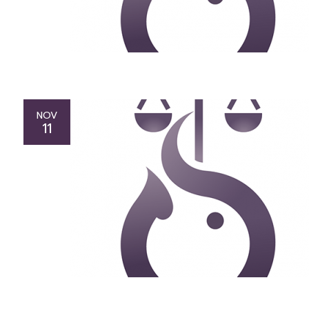
NOV
11