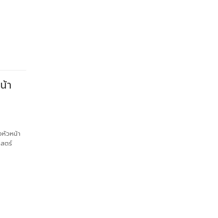
น้า
งหัวหน้า
สตร์