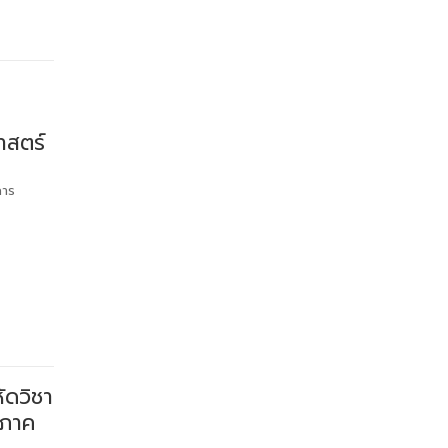
าสตร์
การ
ัดวิชา
นภาค