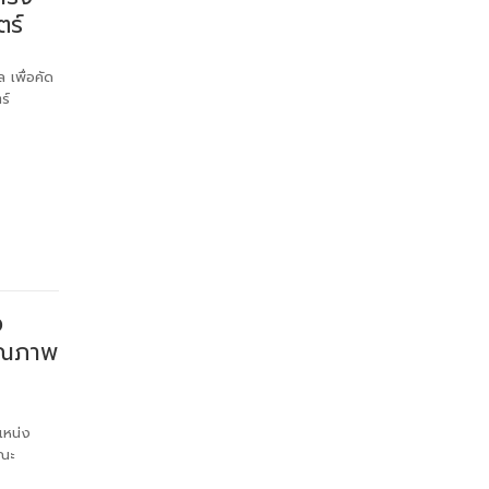
ตร์
 เพื่อคัด
ร์
ง
ุณภาพ
แหน่ง
ณะ