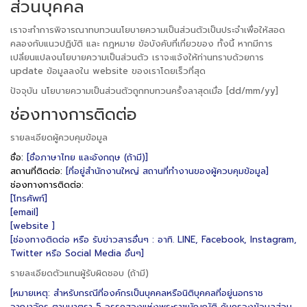
ส่วนบุคคล
เราจะทำการพิจารณาทบทวนนโยบายความเป็นส่วนตัวเป็นประจำเพื่อให้สอด
คลองกับแนวปฏิบัติ และ กฎหมาย ข้อบังคับที่เกี่ยวของ ทั้งนี้ หากมีการ
เปลี่ยนแปลงนโยบายความเป็นส่วนตัว เราจะแจ้งให้ท่านทราบด้วยการ
update ข้อมูลลงใน website ของเราโดยเร็วที่สุด
ปัจจุบัน นโยบายความเป็นส่วนตัวถูกทบทวนครั้งลาสุดเมื่อ [dd/mm/yy]
ช่องทางการติดต่อ
รายละเอียดผู้ควบคุมข้อมูล
ชื่อ:
[ชื่อภาษาไทย และอังกฤษ (ถ้ามี)]
สถานที่ติดต่อ:
[ที่อยู่สำนักงานใหญ่ สถานที่ทำงานของผู้ควบคุมข้อมูล]
ช่องทางการติดต่อ:
[โทรศัพท์]
[email]
[website ]
[ช่องทางติดต่อ หรือ รับข่าวสารอื่นๆ : อาทิ. LINE, Facebook, Instagram,
Twitter หรือ Social Media อื่นๆ]
รายละเอียดตัวแทนผู้รับผิดชอบ (ถ้ามี)
[หมายเหตุ: สำหรับกรณีที่องค์กรเป็นบุคคลหรือนิติบุคคลที่อยู่นอกราช
อาณาจักร ตามมาตรา 5 วรรคสองแห่งพระราชบัญญัติ คุ้มครองข้อมูลส่วน