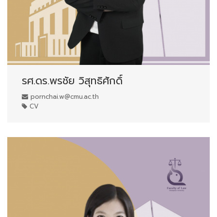
รศ.ดร.พรชัย วิสุทธิศักดิ์
pornchai.w@cmu.ac.th
CV