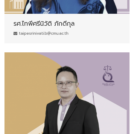
รศ.ไทพีศรีนิวัติ ภักดีกุล
taipesrinivati.b@cmu.ac.th