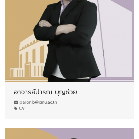
อาจารย์ปารณ บุญช่วย
paron.b@cmu.ac.th
CV