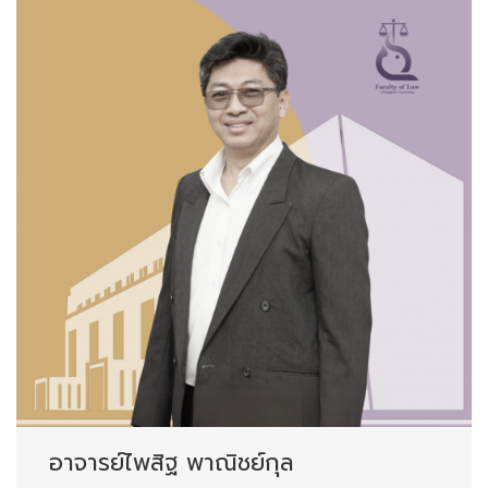
อาจารย์ไพสิฐ พาณิชย์กุล