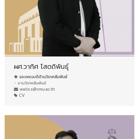
ผศ.วาทิศ โสตถิพันธุ์
รองคณบดีด้านวิเทศสัมพันธ์
- งานวิเทศสัมพันธ์
watis.s@cmu.ac.th
CV