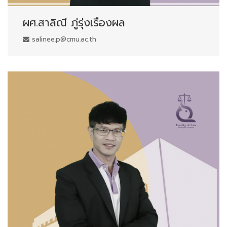
ผศ.สาลิณี ภู่รุ่งเรืองผล
salinee.p@cmu.ac.th