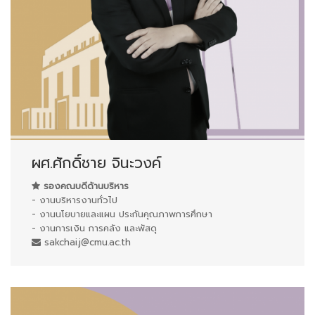
ผศ.ศักดิ์ชาย จินะวงค์
รองคณบดีด้านบริหาร
- งานบริหารงานทั่วไป
- งานนโยบายและแผน ประกันคุณภาพการศึกษา
- งานการเงิน การคลัง และพัสดุ
sakchai.j@cmu.ac.th