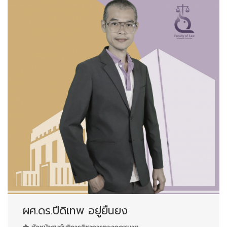
ผศ.ดร.ปีดิเทพ อยู่ยืนยง