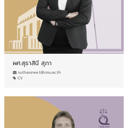
ผศ.สุธาสินี สุภา
suthasinee.t@cmu.ac.th
CV