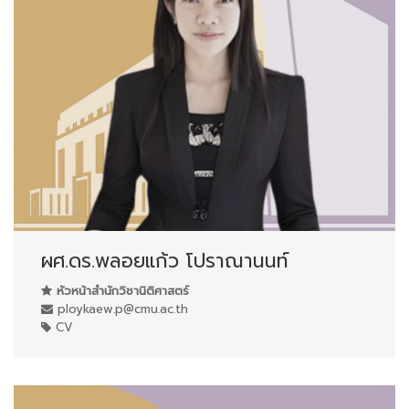
ผศ.ดร.พลอยแก้ว โปราณานนท์
หัวหน้าสำนักวิชานิติศาสตร์
ploykaew.p@cmu.ac.th
CV