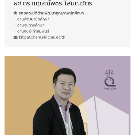
ผศ.ดร.กฤษณ์พชร โสมณวัตร
รองคณบดีด้านพัฒนาคุณภาพนักศึกษา
- งานพัฒนานักศึกษา
- งานทุนการศึกษา
- งานศิษย์เก่าสัมพันธ์
kitpatchara.s@cmu.ac.th