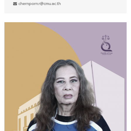
chernporn.r@cmu.ac.th