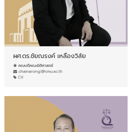
ผศ.ดร.ชัยณรงค์ เหลืองวิลัย
คณบดีคณะนิติศาสตร์
chainarong.l@cmu.ac.th
CV