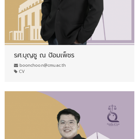
รศ.บุญชู ณ ป้อมเพ็ชร
boonchoo.n@cmu.ac.th
CV