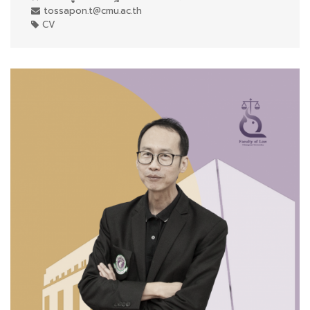
tossapon.t@cmu.ac.th
CV