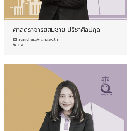
ศาสตราจารย์สมชาย ปรีชาศิลปกุล
somchai.p@cmu.ac.th
CV