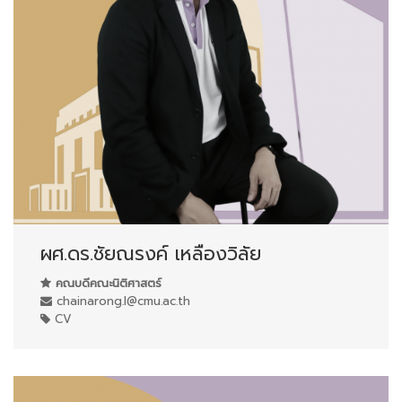
ผศ.ดร.ชัยณรงค์ เหลืองวิลัย
คณบดีคณะนิติศาสตร์
chainarong.l@cmu.ac.th
CV