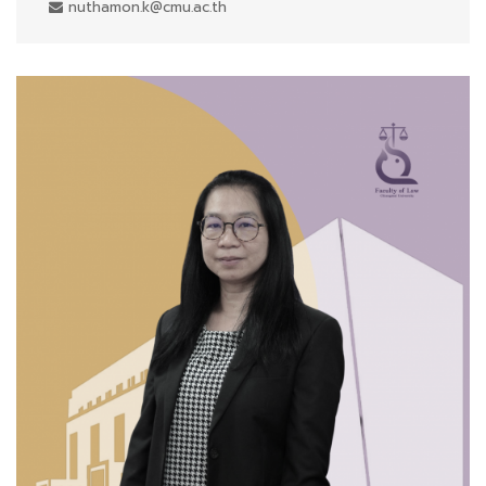
nuthamon.k@cmu.ac.th