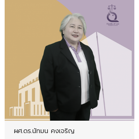
ผศ.ดร.นัทมน คงเจริญ