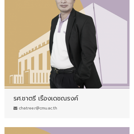
รศ.ชาตรี เรืองเดชณรงค์
chatree.r@cmu.ac.th