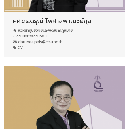
ผศ.ดร.ดรุณี ไพศาลพาณิชย์กุล
หัวหน้าศูนย์วิจัยและพัฒนากฎหมาย
- งานบริหารงานวิจัย
darunee.pais@cmu.ac.th
CV