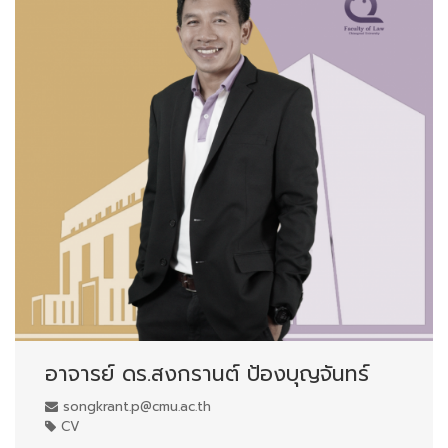
อาจารย์ ดร.สงกรานต์ ป้องบุญจันทร์
songkrant.p@cmu.ac.th
CV