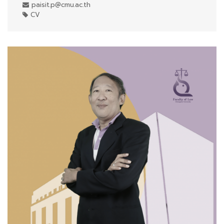
paisit.p@cmu.ac.th
CV