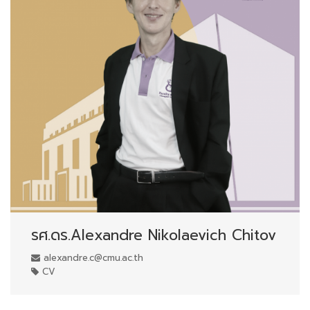
รศ.ดร.Alexandre Nikolaevich Chitov
alexandre.c@cmu.ac.th
CV