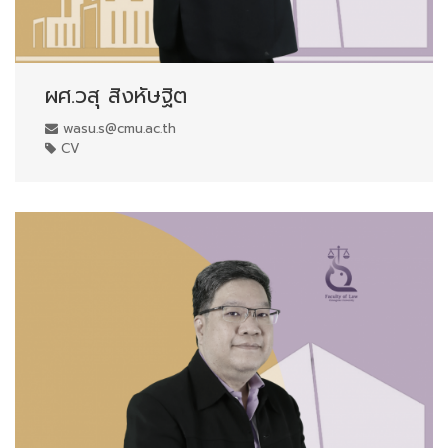
ผศ.วสุ สิงหัษฐิต
wasu.s@cmu.ac.th
CV