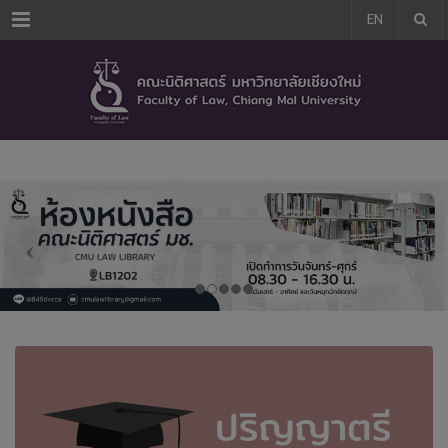
modal-check
Menu
EN