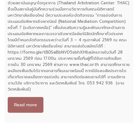
ด้วยสถาบันอนุญาโตตุลาการ (Thailand Arbitration Center: THAC)
ซึ่งเป็นสถาบันคู่บันทึกความร่วมมือทางวิชาการกับคณะนิติศาสตร์
มหาวิทยาลัยเชียงใหม่ มีความประสงค์จะจัดกิจกรรม “การแข่งขันการ
ประนอมข้อพิพาทเชิงพาณิชย์ (National Mediation Competition)
ครั้งที่ 7 (ระดับภาคเหนือ)” เพื่อส่งเสริมความรู้และพัฒนาทักษะด้านการ
ประนอมข้อพิพาทและการเจรจาเชิงพาณิชย์แก่นิสิตนักศึกษาทั่วประเทศ
โดยมีกำหนดจัดกิจกรรมระหว่างวันที่ 3 – 4 กุมภาพันธ์ 2569 ณ คณะ
นิติศาสตร์ มหาวิทยาลัยเชียงใหม่ สามารถส่งใบสมัครได้ที่ :
https://forms.gle/tBDSaBbNVD5sbhXH6สมัครภายในวันที่ 28
มกราคม 2569 ก่อน 17.00น. ประกาศรายชื่อทีมผู้ที่ได้รับการคัดเลือก
ภายใน 30 มกราคม 2569 ผ่านทาง www.thac.or.th สามารถศึกษาราย
ละเอียดเพิ่มเติมได้จากเอกสารที่แนบมาพร้อมนี้ หากมีข้อสงสัยประการใด
เกี่ยวกับรายละเอียดการแข่งขัน สามารถติดต่อสอบถามได้ที่ งานบริหาร
งานวิจัย บริการวิชาการ และวิเทศสัมพันธ์ โทร. 053 942 936 (งาน
วิเทศสัมพันธ์)
Read more