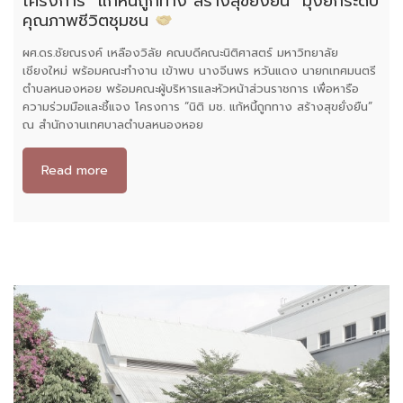
โครงการ “แก้หนี้ถูกทาง สร้างสุขยั่งยืน” มุ่งยกระดับ
คุณภาพชีวิตชุมชน
ผศ.ดร.ชัยณรงค์ เหลืองวิลัย คณบดีคณะนิติศาสตร์ มหาวิทยาลัย
เชียงใหม่ พร้อมคณะทำงาน เข้าพบ นางจีนพร หวันแดง นายกเทศมนตรี
ตำบลหนองหอย พร้อมคณะผู้บริหารและหัวหน้าส่วนราชการ เพื่อหารือ
ความร่วมมือและชี้แจง โครงการ “นิติ มช. แก้หนี้ถูกทาง สร้างสุขยั่งยืน”
ณ สำนักงานเทศบาลตำบลหนองหอย
Read more