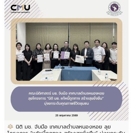
นิติ มช. จับมือ เทศบาลตำบลหนองหอย ลุย