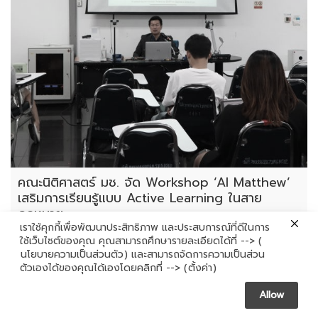
คณะนิติศาสตร์ มช. จัด Workshop ‘AI Matthew’
เสริมการเรียนรู้แบบ Active Learning ในสาย
กฎหมาย
เราใช้คุกกี้เพื่อพัฒนาประสิทธิภาพ และประสบการณ์ที่ดีในการ
นิติศาสตร์ มช. นำร่อง AI สู่ห้องเรียนกฎหมาย เสริมศักยภาพการ
ใช้เว็บไซต์ของคุณ คุณสามารถศึกษารายละเอียดได้ที่ --> (
เรียนรู้ยุคดิจิทัลคณะนิติศาสตร์ มหาวิทยาลัยเชียงใหม่ ก้าวล้ำสู่การเรียน
นโยบายความเป็นส่วนตัว
) และสามารถจัดการความเป็นส่วน
Contact us
ตัวเองได้ของคุณได้เองโดยคลิกที่ --> (
ตั้งค่า
)
การสอนยุคใหม่ด้วยการจัดกิจกรรมเชิงปฏิบัติการด้าน AI ในกระบวนวิชา
กฎหมายล้มละลาย (178332) โดย ผศ.ดร.ชัยณรงค์ เหลืองวิลัย เมื่อวันที่
Allow
3 มีนาคม 2568 ที่ผ่านมา ภายใต้โครงการพัฒนาการเรียนการสอนสมัย
Open chaty
ใหม่