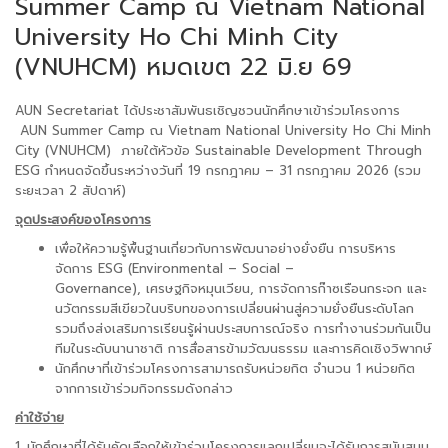
Summer Camp ณ Vietnam National
University Ho Chi Minh City
(VNUHCM) หมดเขต 22 มิ.ย 69
AUN Secretariat ได้ประชาสัมพันธเชิญชวนนักศึกษาเข้าร่วมโครงการ
AUN Summer Camp ณ Vietnam National University Ho Chi Minh
City (VNUHCM) ภายใต้หัวข้อ Sustainable Development Through
ESG กำหนดจัดขึ้นระหว่างวันที่ 19 กรกฎาคม – 31 กรกฎาคม 2026 (รวม
ระยะเวลา 2 สัปดาห์)
จุดประสงค์ของโครงการ
เพื่อให้ความรู้พื้นฐานเกี่ยวกับการพัฒนาอย่างยั่งยืน การบริหาร
จัดการ ESG (Environmental – Social –
Governance), เศรษฐกิจหมุนเวียน, การจัดการก๊าซเรือนกระจก และ
นวัตกรรมสีเขียวในบริบทของการเปลี่ยนผ่านสู่ความยั่งยืนระดับโลก
รวมถึงส่งเสริมการเรียนรู้ผ่านประสบการณ์จริง การทำงานร่วมกันเป็น
ทีมในระดับนานาชาติ การสื่อสารข้ามวัฒนธรรม และการคิดเชิงวิพากษ์
นักศึกษาที่เข้าร่วมโครงการสามารถรับหน่วยกิต จำนวน 1 หน่วยกิต
จากการเข้าร่วมกิจกรรมดังกล่าว
ค่าใช้จ่าย
1. นักศึกษาที่ได้รับคัดเลือกให้เข้าร่วมโครงการแลกเปลี่ยนจะได้รับการสนับสนุน