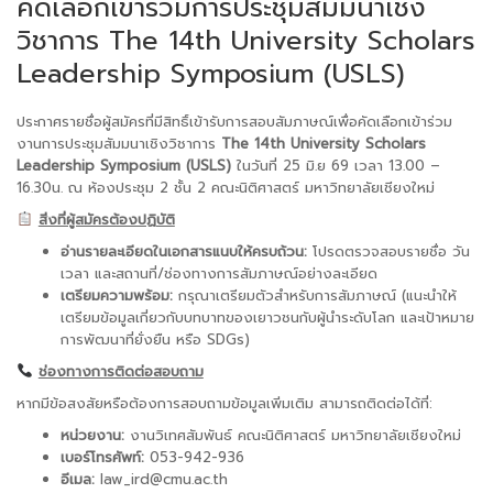
คัดเลือกเข้าร่วมการประชุมสัมมนาเชิง
วิชาการ The 14th University Scholars
Leadership Symposium (USLS)
ประกาศรายชื่อผู้สมัครที่มีสิทธิ์เข้ารับการสอบสัมภาษณ์เพื่อคัดเลือกเข้าร่วม
งานการประชุมสัมมนาเชิงวิชาการ
The 14th University Scholars
Leadership Symposium (USLS)
ในวันที่ 25 มิ.ย 69 เวลา 13.00 –
16.30น. ณ ห้องประชุม 2 ชั้น 2 คณะนิติศาสตร์ มหาวิทยาลัยเชียงใหม่
สิ่งที่ผู้สมัครต้องปฏิบัติ
อ่านรายละเอียดในเอกสารแนบให้ครบถ้วน:
โปรดตรวจสอบรายชื่อ วัน
เวลา และสถานที่/ช่องทางการสัมภาษณ์อย่างละเอียด
เตรียมความพร้อม:
กรุณาเตรียมตัวสำหรับการสัมภาษณ์ (แนะนำให้
เตรียมข้อมูลเกี่ยวกับบทบาทของเยาวชนกับผู้นำระดับโลก และเป้าหมาย
การพัฒนาที่ยั่งยืน หรือ SDGs)
ช่องทางการติดต่อสอบถาม
หากมีข้อสงสัยหรือต้องการสอบถามข้อมูลเพิ่มเติม สามารถติดต่อได้ที่:
หน่วยงาน:
งานวิเทศสัมพันธ์ คณะนิติศาสตร์ มหาวิทยาลัยเชียงใหม่
เบอร์โทรศัพท์:
053-942-936
อีเมล:
law_ird@cmu.ac.th