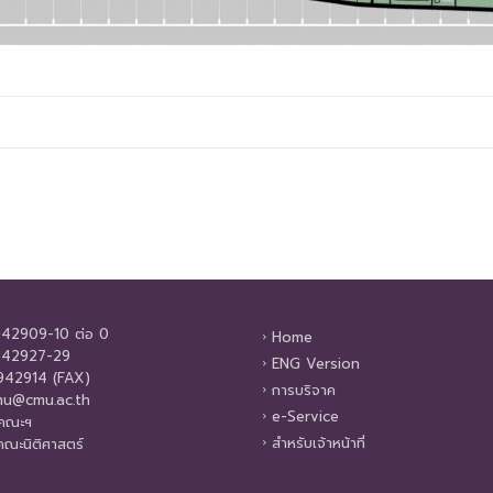
42909-10 ต่อ 0
Home
42927-29
ENG Version
42914 (FAX)
การบริจาค
u@cmu.ac.th
e-Service
บคณะฯ
สำหรับเจ้าหน้าที่
คณะนิติศาสตร์