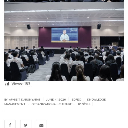
Views:
183
.
|
|
BY APHISIT KARUNYARAT
JUNE 4, 2026
EDPEX
KNOWLEDGE
.
.
|
MANAGEMENT
ORGANIZATIONAL CULTURE
ข่าวทั่วไป