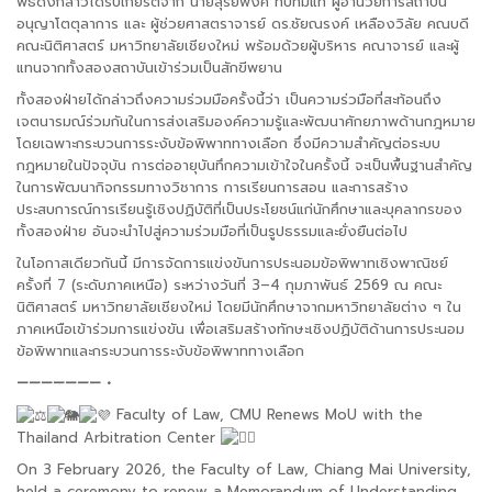
พิธีดังกล่าวได้รับเกียรติจาก นายสุริยพงศ์ ทับทิมแท้ ผู้อำนวยการสถาบัน
อนุญาโตตุลาการ และ ผู้ช่วยศาสตราจารย์ ดร.ชัยณรงค์ เหลืองวิลัย คณบดี
คณะนิติศาสตร์ มหาวิทยาลัยเชียงใหม่ พร้อมด้วยผู้บริหาร คณาจารย์ และผู้
แทนจากทั้งสองสถาบันเข้าร่วมเป็นสักขีพยาน
ทั้งสองฝ่ายได้กล่าวถึงความร่วมมือครั้งนี้ว่า เป็นความร่วมือที่สะท้อนถึง
เจตนารมณ์ร่วมกันในการส่งเสริมองค์ความรู้และพัฒนาศักยภาพด้านกฎหมาย
โดยเฉพาะกระบวนการระงับข้อพิพาททางเลือก ซึ่งมีความสำคัญต่อระบบ
กฎหมายในปัจจุบัน การต่ออายุบันทึกความเข้าใจในครั้งนี้ จะเป็นพื้นฐานสำคัญ
ในการพัฒนากิจกรรมทางวิชาการ การเรียนการสอน และการสร้าง
ประสบการณ์การเรียนรู้เชิงปฏิบัติที่เป็นประโยชน์แก่นักศึกษาและบุคลากรของ
ทั้งสองฝ่าย อันจะนำไปสู่ความร่วมมือที่เป็นรูปธรรมและยั่งยืนต่อไป
ในโอกาสเดียวกันนี้ มีการจัดการแข่งขันการประนอมข้อพิพาทเชิงพาณิชย์
ครั้งที่ 7 (ระดับภาคเหนือ) ระหว่างวันที่ 3–4 กุมภาพันธ์ 2569 ณ คณะ
นิติศาสตร์ มหาวิทยาลัยเชียงใหม่ โดยมีนักศึกษาจากมหาวิทยาลัยต่าง ๆ ใน
ภาคเหนือเข้าร่วมการแข่งขัน เพื่อเสริมสร้างทักษะเชิงปฏิบัติด้านการประนอม
ข้อพิพาทและกระบวนการระงับข้อพิพาททางเลือก
——————— •
Faculty of Law, CMU Renews MoU with the
Thailand Arbitration Center
On 3 February 2026, the Faculty of Law, Chiang Mai University,
held a ceremony to renew a Memorandum of Understanding