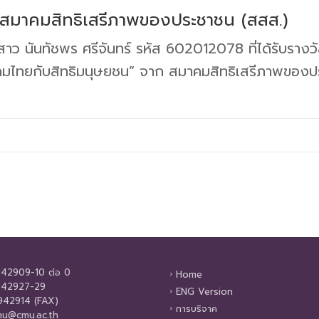
ก สมาคมสิทธิเสรีภาพของประชาชน (สสส.)
 นันทัชพร ศรีจันทร์ รหัส 602012078 ที่ได้รับรางวัล
งคมไทยกับสิทธิมนุษยชน” จาก สมาคมสิทธิเสรีภาพของ
42909-10 ต่อ 0
Home
42927-29
ENG Version
42914 (FAX)
การบริจาค
u@cmu.ac.th