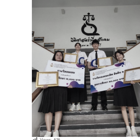
Views:
616