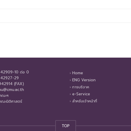
42909-10 ต่อ 0
Home
42927-29
ENG Version
42914 (FAX)
การบริจาค
u@cmu.ac.th
e-Service
บคณะฯ
สำหรับเจ้าหน้าที่
คณะนิติศาสตร์
TOP