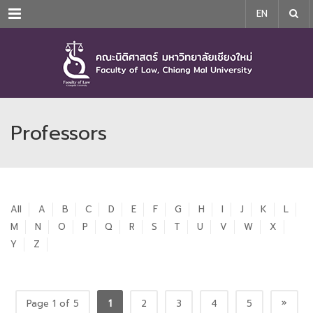
Menu
EN
Professors
All
A
B
C
D
E
F
G
H
I
J
K
L
M
N
O
P
Q
R
S
T
U
V
W
X
Y
Z
»
Page 1 of 5
1
2
3
4
5