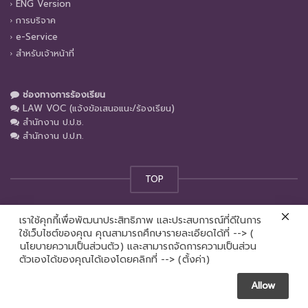
ENG Version
การบริจาค
e-Service
สำหรับเจ้าหน้าที่
ช่องทางการร้องเรียน
LAW VOC (แจ้งข้อเสนอแนะ/ร้องเรียน)
สำนักงาน ป.ป.ช.
สำนักงาน ป.ป.ท.
TOP
เราใช้คุกกี้เพื่อพัฒนาประสิทธิภาพ และประสบการณ์ที่ดีในการ
© คณะนิติศาสตร์ มหาวิทยาลัยเชียงใหม่ 2024
ใช้เว็บไซต์ของคุณ คุณสามารถศึกษารายละเอียดได้ที่ --> (
นโยบายความเป็นส่วนตัว
) และสามารถจัดการความเป็นส่วน
Contact us
ตัวเองได้ของคุณได้เองโดยคลิกที่ --> (
ตั้งค่า
)
Allow
Open chaty