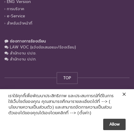
ENG Version
การบริจาค
e-Service
สำหรับเจ้าหน้าที่
ช่องทางการร้องเรียน
LAW VOC (แจ้งข้อเสนอแนะ/ร้องเรียน)
สำนักงาน ป.ป.ช.
สำนักงาน ป.ป.ท.
TOP
เราใช้คุกกี้เพื่อพัฒนาประสิทธิภาพ และประสบการณ์ที่ดีในการ
© คณะนิติศาสตร์ มหาวิทยาลัยเชียงใหม่ 2024
ใช้เว็บไซต์ของคุณ คุณสามารถศึกษารายละเอียดได้ที่ --> (
นโยบายความเป็นส่วนตัว
) และสามารถจัดการความเป็นส่วน
Contact us
ตัวเองได้ของคุณได้เองโดยคลิกที่ --> (
ตั้งค่า
)
Allow
Open chaty