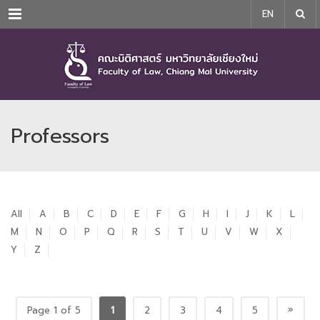
Menu
EN
Professors
All
A
B
C
D
E
F
G
H
I
J
K
L
M
N
O
P
Q
R
S
T
U
V
W
X
Y
Z
»
Page 1 of 5
1
2
3
4
5