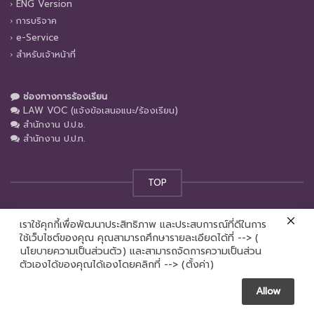
ENG Version
การบริจาค
e-Service
สำหรับเจ้าหน้าที่
ช่องทางการร้องเรียน
LAW VOC (แจ้งข้อเสนอแนะ/ร้องเรียน)
สำนักงาน ป.ป.ช.
สำนักงาน ป.ป.ท.
TOP
เราใช้คุกกี้เพื่อพัฒนาประสิทธิภาพ และประสบการณ์ที่ดีในการ
© คณะนิติศาสตร์ มหาวิทยาลัยเชียงใหม่ 2024
ใช้เว็บไซต์ของคุณ คุณสามารถศึกษารายละเอียดได้ที่ --> (
นโยบายความเป็นส่วนตัว
) และสามารถจัดการความเป็นส่วน
Contact us
ตัวเองได้ของคุณได้เองโดยคลิกที่ --> (
ตั้งค่า
)
Allow
Open chaty