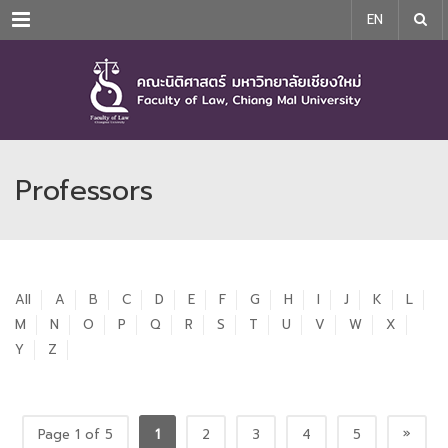
Menu
EN
Professors
All
A
B
C
D
E
F
G
H
I
J
K
L
M
N
O
P
Q
R
S
T
U
V
W
X
Y
Z
»
Page 1 of 5
1
2
3
4
5